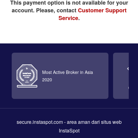
This payment option is not available for your
account. Please, contact
Customer Support
Service
.
Most Active Broker in Asia
2020
secure.instaspot.com
- area aman dari situs web
InstaSpot