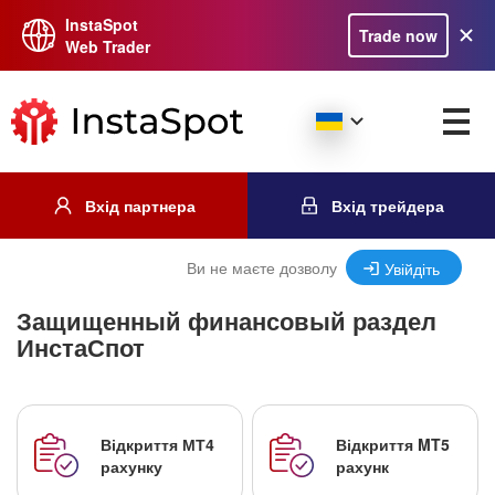
InstaSpot
Trade now
Web Trader
Вхід партнера
Вхід трейдера
Ви не маєте дозволу
Увійдіть
Защищенный финансовый раздел
ИнстаСпот
Відкриття МТ4
Відкриття MT5
рахунку
рахунк